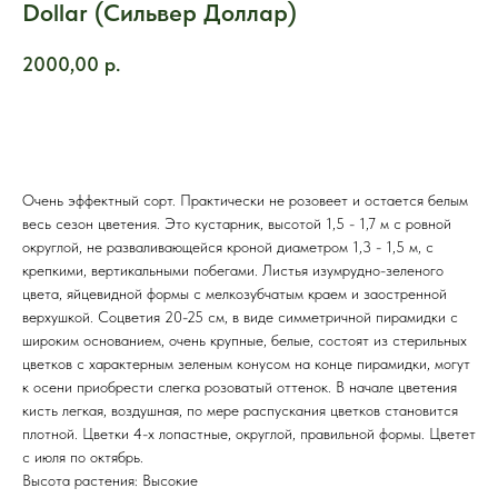
Dollar (Сильвер Доллар)
2000,00
р.
КУПИТЬ
Очень эффектный сорт. Практически не розовеет и остается белым
весь сезон цветения. Это кустарник, высотой 1,5 - 1,7 м с ровной
округлой, не разваливающейся кроной диаметром 1,3 - 1,5 м, с
крепкими, вертикальными побегами. Листья изумрудно-зеленого
цвета, яйцевидной формы с мелкозубчатым краем и заостренной
верхушкой. Соцветия 20-25 см, в виде симметричной пирамидки с
широким основанием, очень крупные, белые, состоят из стерильных
цветков с характерным зеленым конусом на конце пирамидки, могут
к осени приобрести слегка розоватый оттенок. В начале цветения
кисть легкая, воздушная, по мере распускания цветков становится
плотной. Цветки 4-х лопастные, округлой, правильной формы. Цветет
с июля по октябрь.
Высота растения: Высокие