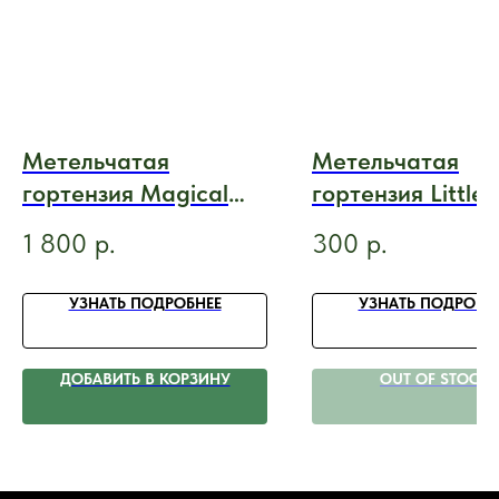
Метельчатая
Метельчатая
гортензия Magical
гортензия Little
Killimanjaro
Fresco/Little Frai
1 800
р.
300
р.
(Мэджикал
(Литл фреско)
Килиманжаро)
УЗНАТЬ ПОДРОБНЕЕ
УЗНАТЬ ПОДРОБН
ДОБАВИТЬ В КОРЗИНУ
OUT OF STOCK