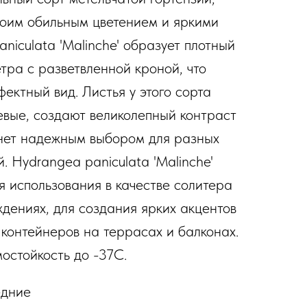
воим обильным цветением и яркими
niculata 'Malinche' образует плотный
етра с разветвленной кроной, что
ектный вид. Листья у этого сорта
евые, создают великолепный контраст
анет надежным выбором для разных
. Hydrangea paniculata 'Malinche'
я использования в качестве солитера
ждениях, для создания ярких акцентов
 контейнеров на террасах и балконах.
мостойкость до -37С.
едние