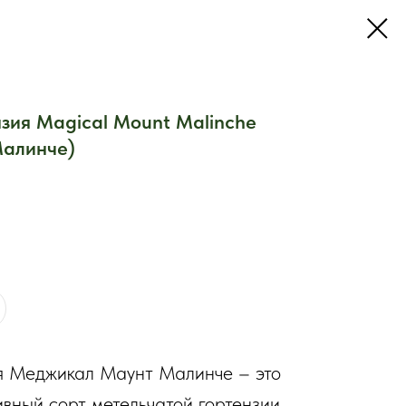
зия Magical Mount Malinche
алинче)
ая Меджикал Маунт Малинче – это
ный сорт метельчатой ​​гортензии,